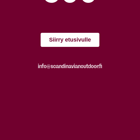
Siirry etusivulle
info@scandinavianoutdoor.fi