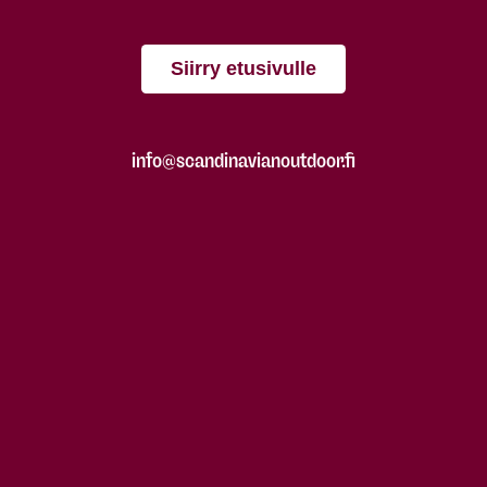
Siirry etusivulle
info@scandinavianoutdoor.fi