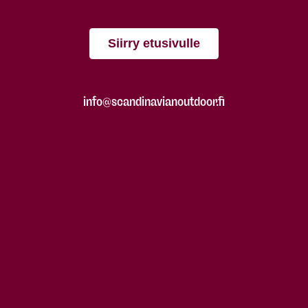
Siirry etusivulle
info@scandinavianoutdoor.fi