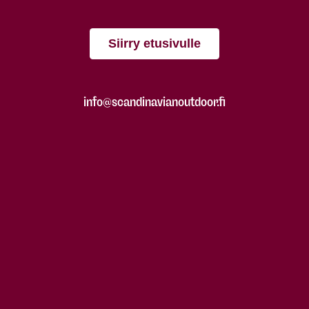
Siirry etusivulle
info@scandinavianoutdoor.fi