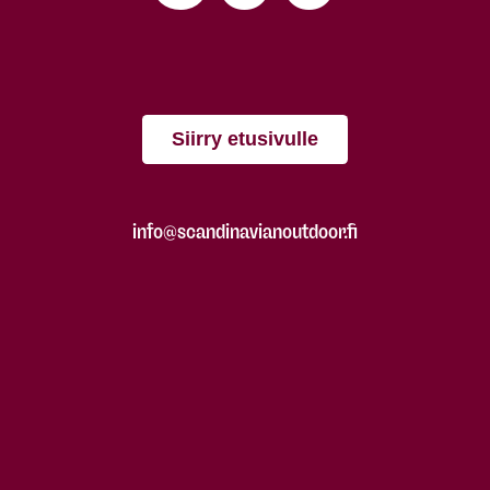
Siirry etusivulle
info@scandinavianoutdoor.fi