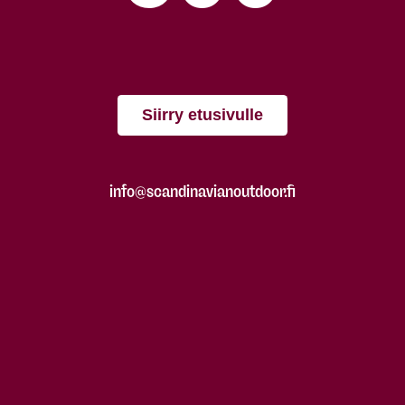
Siirry etusivulle
info@scandinavianoutdoor.fi