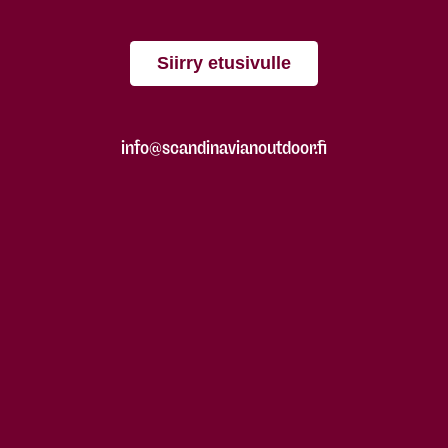
Siirry etusivulle
info@scandinavianoutdoor.fi