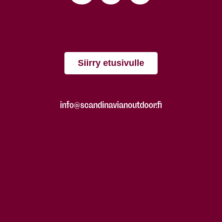
Siirry etusivulle
info@scandinavianoutdoor.fi