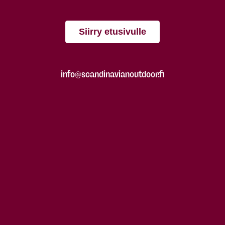
Siirry etusivulle
info@scandinavianoutdoor.fi