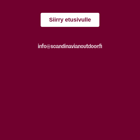
Siirry etusivulle
info@scandinavianoutdoor.fi