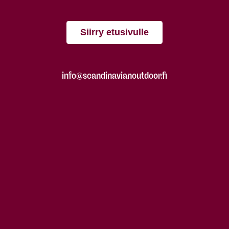
Siirry etusivulle
info@scandinavianoutdoor.fi