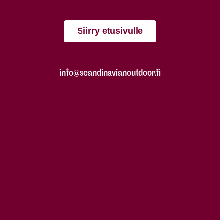
Siirry etusivulle
info@scandinavianoutdoor.fi