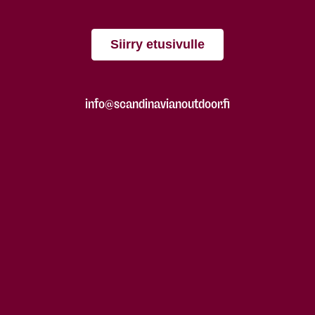
Siirry etusivulle
info@scandinavianoutdoor.fi