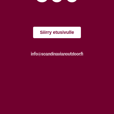
Siirry etusivulle
info@scandinavianoutdoor.fi