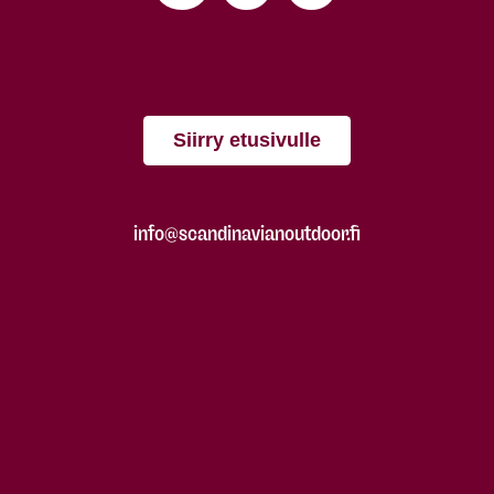
Siirry etusivulle
info@scandinavianoutdoor.fi