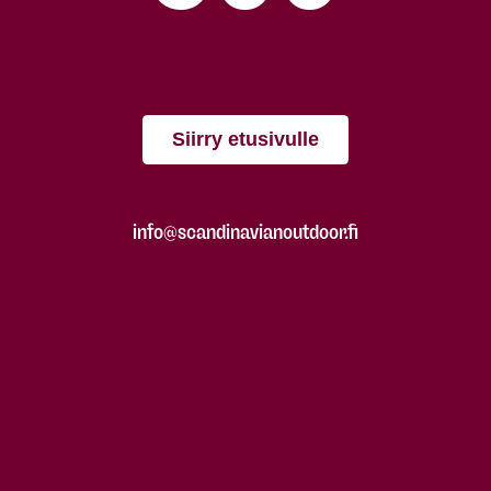
Siirry etusivulle
info@scandinavianoutdoor.fi