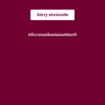
Siirry etusivulle
info@scandinavianoutdoor.fi