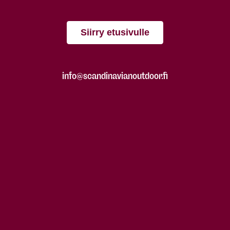
Siirry etusivulle
info@scandinavianoutdoor.fi