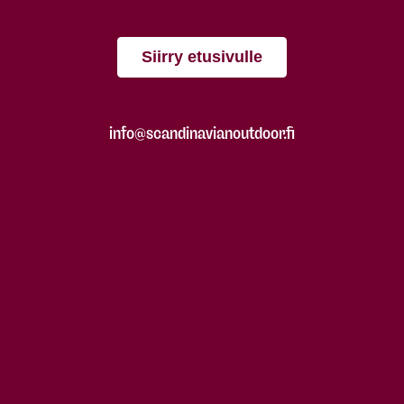
Siirry etusivulle
info@scandinavianoutdoor.fi