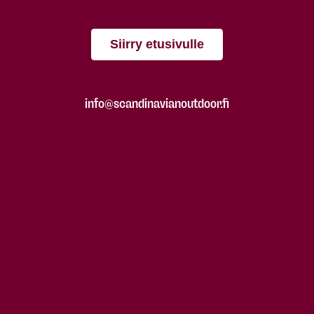
Siirry etusivulle
info@scandinavianoutdoor.fi