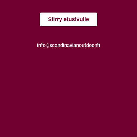
Siirry etusivulle
info@scandinavianoutdoor.fi