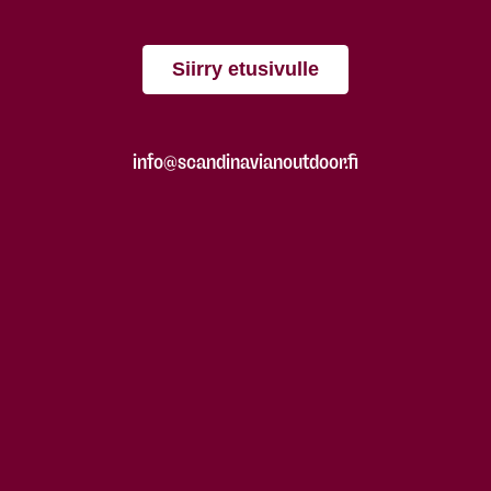
Siirry etusivulle
info@scandinavianoutdoor.fi