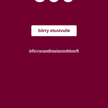
Siirry etusivulle
info@scandinavianoutdoor.fi