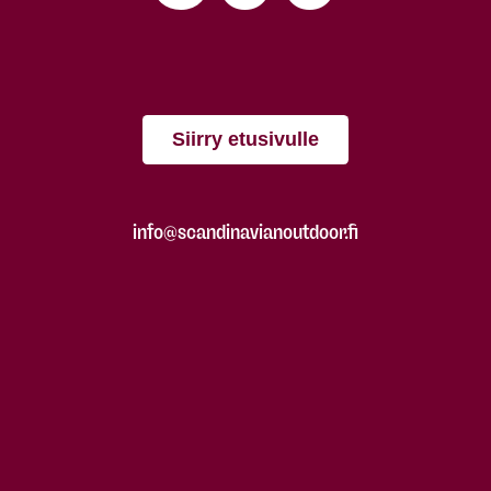
Siirry etusivulle
info@scandinavianoutdoor.fi