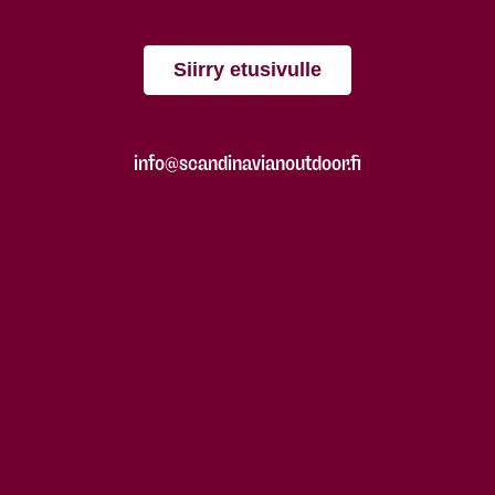
Siirry etusivulle
info@scandinavianoutdoor.fi