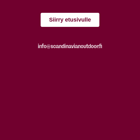
Siirry etusivulle
info@scandinavianoutdoor.fi