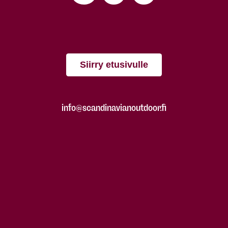
Siirry etusivulle
info@scandinavianoutdoor.fi