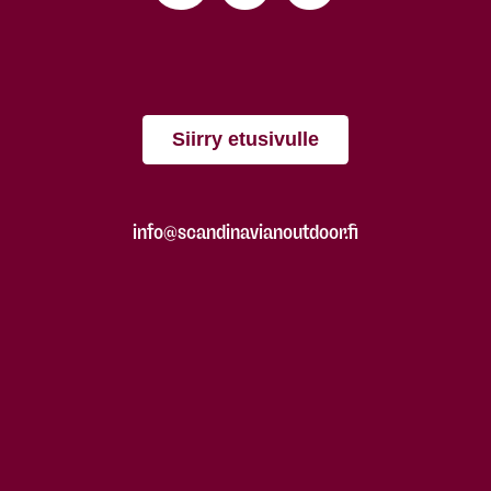
Siirry etusivulle
info@scandinavianoutdoor.fi