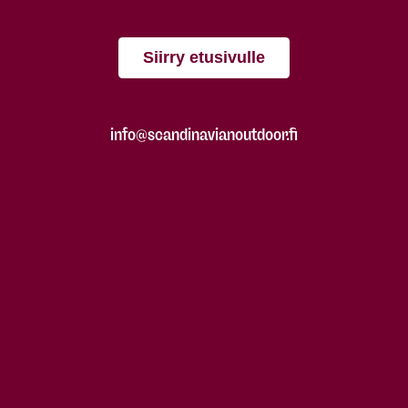
Siirry etusivulle
info@scandinavianoutdoor.fi