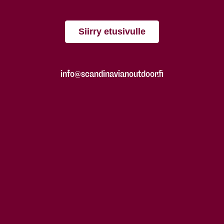
Siirry etusivulle
info@scandinavianoutdoor.fi