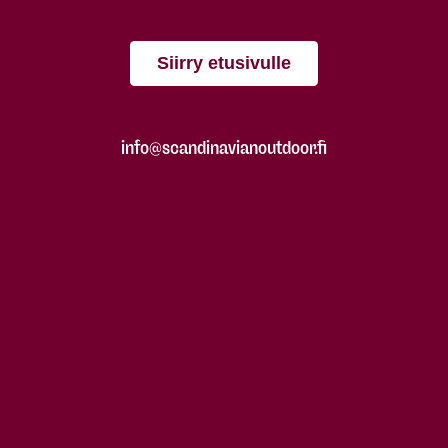
Siirry etusivulle
info@scandinavianoutdoor.fi