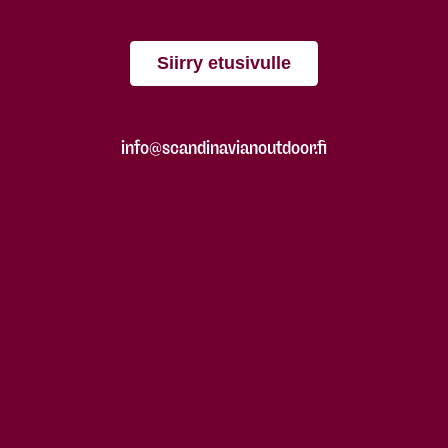
Siirry etusivulle
info@scandinavianoutdoor.fi