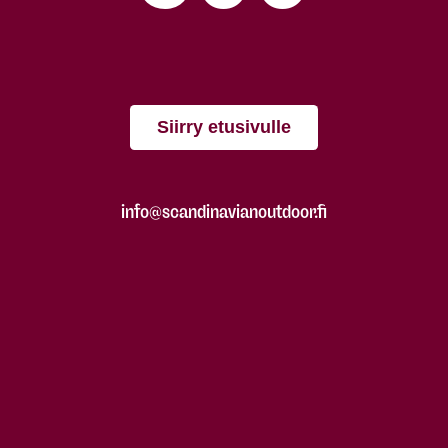
Siirry etusivulle
info@scandinavianoutdoor.fi