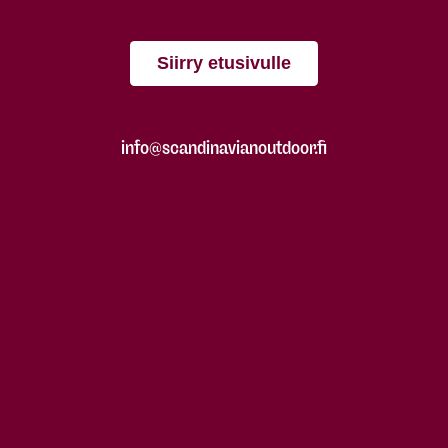
Siirry etusivulle
info@scandinavianoutdoor.fi