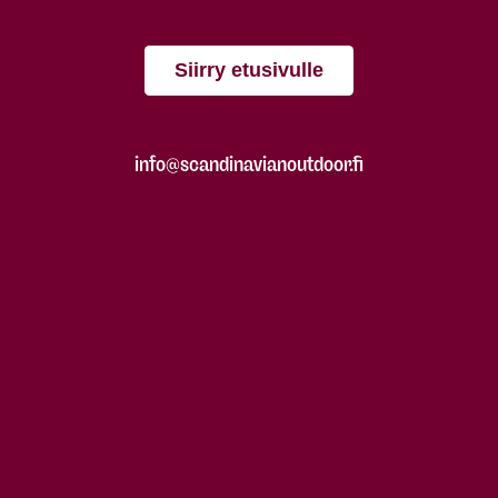
Siirry etusivulle
info@scandinavianoutdoor.fi