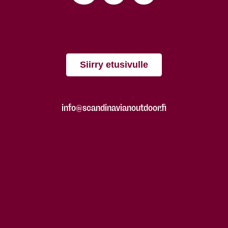
Siirry etusivulle
info@scandinavianoutdoor.fi