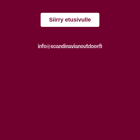
Siirry etusivulle
info@scandinavianoutdoor.fi