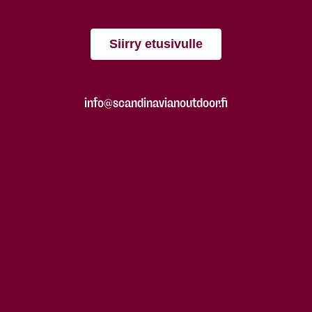
Siirry etusivulle
info@scandinavianoutdoor.fi