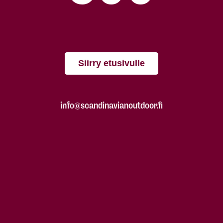
Siirry etusivulle
info@scandinavianoutdoor.fi