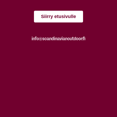
Siirry etusivulle
info@scandinavianoutdoor.fi