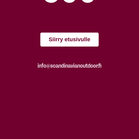
Siirry etusivulle
info@scandinavianoutdoor.fi