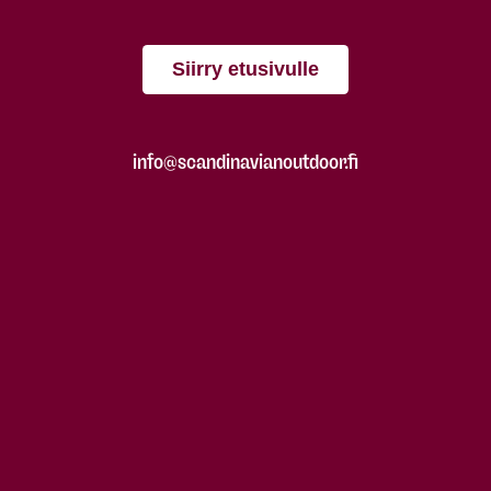
Siirry etusivulle
info@scandinavianoutdoor.fi