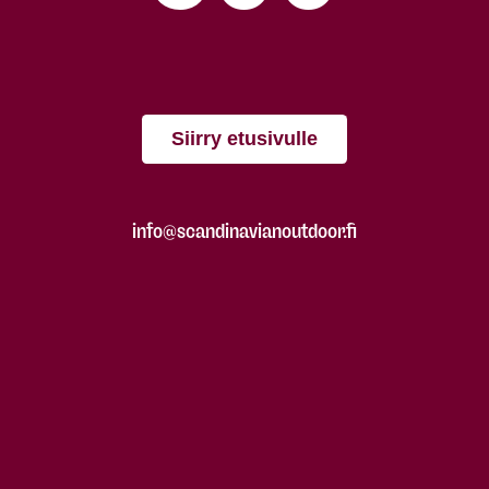
Siirry etusivulle
info@scandinavianoutdoor.fi