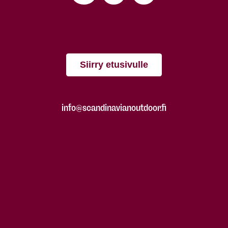
Siirry etusivulle
info@scandinavianoutdoor.fi