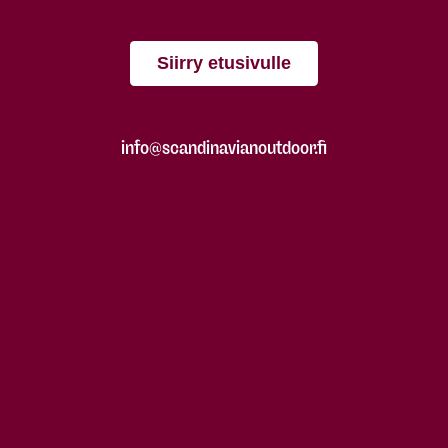
Siirry etusivulle
info@scandinavianoutdoor.fi