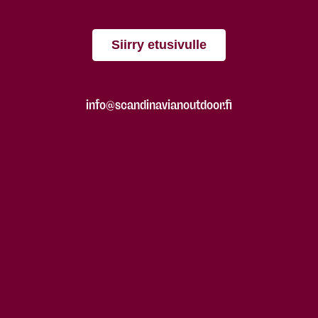
Siirry etusivulle
info@scandinavianoutdoor.fi