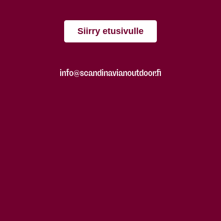
Siirry etusivulle
info@scandinavianoutdoor.fi