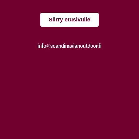
Siirry etusivulle
info@scandinavianoutdoor.fi