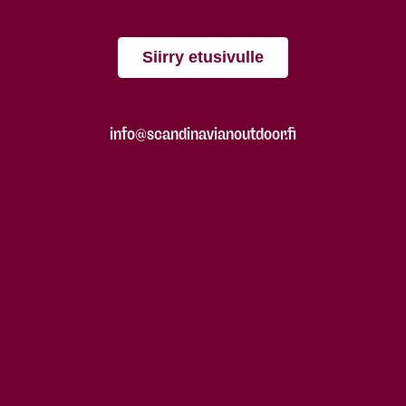
Siirry etusivulle
info@scandinavianoutdoor.fi