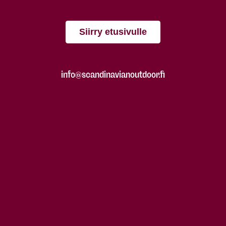
Siirry etusivulle
info@scandinavianoutdoor.fi